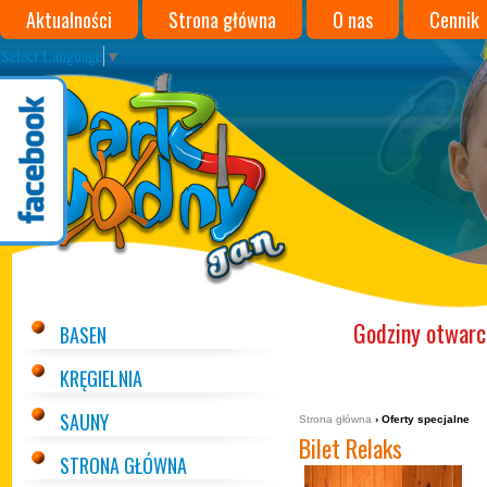
Aktualności
Strona główna
O nas
Cennik
Select Language
▼
Park Wodny JAN w Darłówku
Godziny otwarc
BASEN
KRĘGIELNIA
SAUNY
Strona główna
› Oferty specjalne
Bilet Relaks
STRONA GŁÓWNA