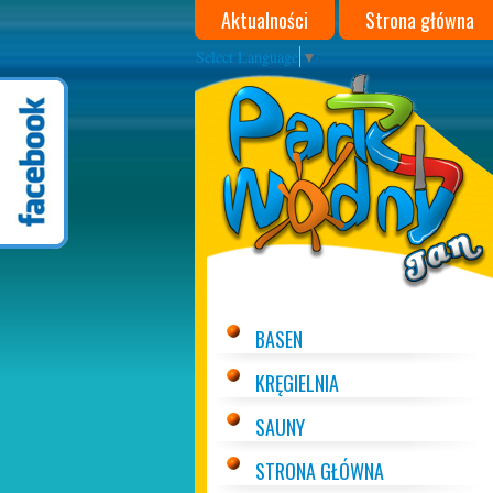
Aktualności
Strona główna
Select Language
▼
Park Wodny JAN w Darłó
BASEN
KRĘGIELNIA
SAUNY
STRONA GŁÓWNA