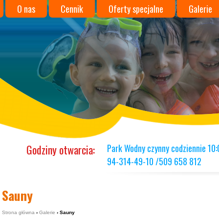
O nas
Cennik
Oferty specjalne
Galerie
wku
Godziny otwarcia:
Park Wodny czynny codziennie 10:
94-314-49-10 /509 658 812
Sauny
Strona główna
›
Galerie
› Sauny