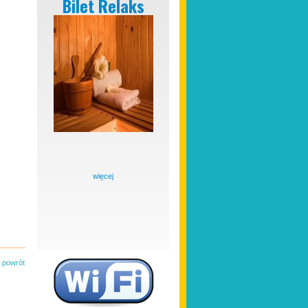
Bilet Relaks
więcej
powrót